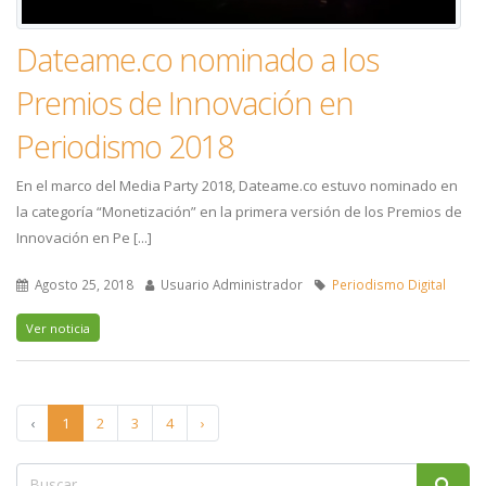
Dateame.co nominado a los
Premios de Innovación en
Periodismo 2018
En el marco del Media Party 2018, Dateame.co estuvo nominado en
la categoría “Monetización” en la primera versión de los Premios de
Innovación en Pe [...]
Agosto 25, 2018
Usuario Administrador
Periodismo Digital
Ver noticia
‹
1
2
3
4
›