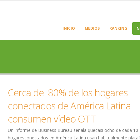
INICIO
MEDIOS
RANKING
N
Cerca del 80% de los hogares
conectados de América Latina
consumen vídeo OTT
Un informe de Business Bureau señala quecasi ocho de cada 10
hogaresconectados en América Latina usan habitualmente plata