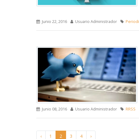
Junio 22, 2016
Usuario Administrador
Periodi
Junio 08, 2016
Usuario Administrador
RRSS
‹
1
2
3
4
›