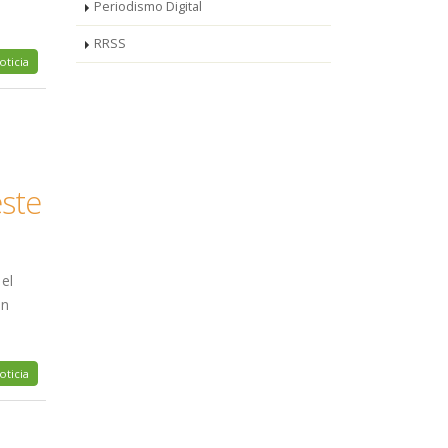
Periodismo Digital
RRSS
oticia
este
el
un
oticia