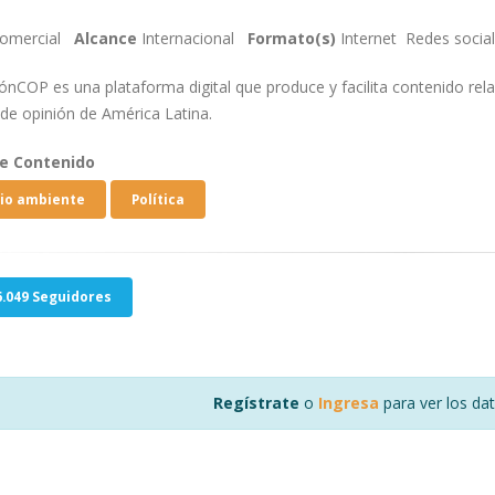
omercial
Alcance
Internacional
Formato(s)
Internet
Redes socia
nCOP es una plataforma digital que produce y facilita contenido rela
 de opinión de América Latina.
de Contenido
io ambiente
Política
.049 Seguidores
Regístrate
o
Ingresa
para ver los da