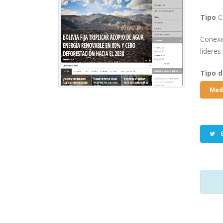
Tipo
C
Conexió
líderes
Tipo 
Med
6