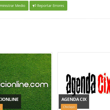
inistrar Medio
Reportar Errores
CIONLINE
AGENDA CIX
a
Chiclayo