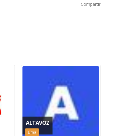
Compartir
ALTAVOZ
CHICLAYO
Lima
Chiclayo