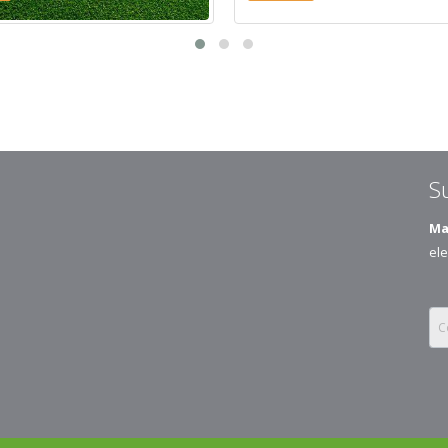
S
Ma
ele