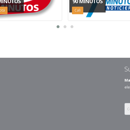
MINUTOS
90 MINUTOS
otá
Cali
S
Ma
ele