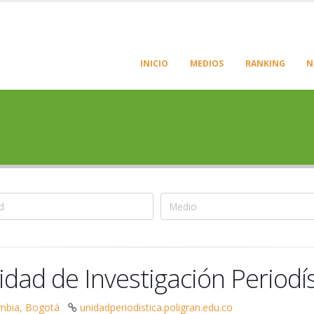
INICIO
MEDIOS
RANKING
N
idad de Investigación Periodí
mbia, Bogotá
unidadperiodistica.poligran.edu.co