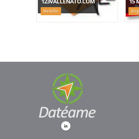
123VALLENATO.COM
15 
Medellín
Bog