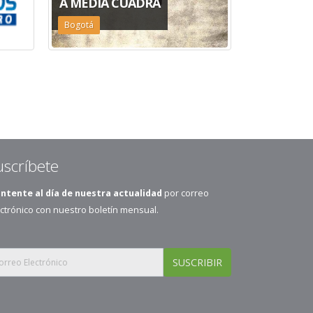
A MEDIA CUADRA
ABCEDEL
Bogotá
Bogotá
uscríbete
ntente al día de nuestra actualidad
por correo
ctrónico con nuestro boletín mensual.
SUSCRIBIR