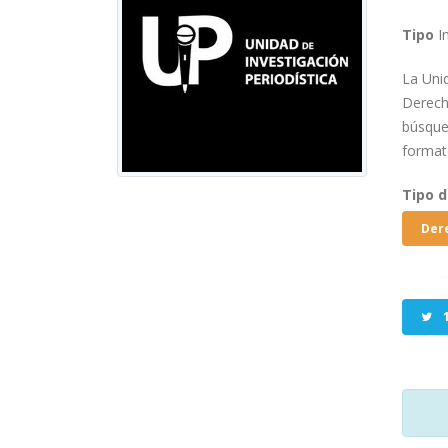
Tipo
In
La Unid
Derech
búsqued
formato
Tipo 
Der
1