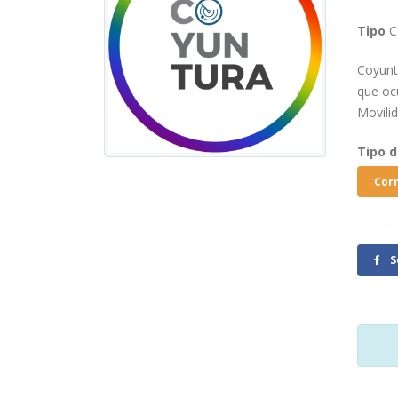
Tipo
C
Coyunt
que oc
Movili
Tipo 
Cor
S