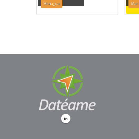
Managua
Man