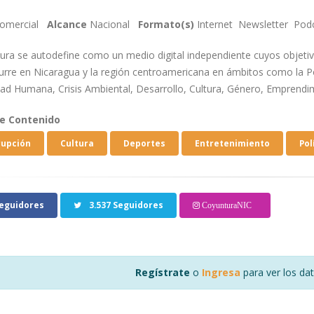
omercial
Alcance
Nacional
Formato(s)
Internet
Newsletter
Pod
ura se autodefine como un medio digital independiente cuyos objetiv
urre en Nicaragua y la región centroamericana en ámbitos como la 
dad Humana, Crisis Ambiental, Desarrollo, Cultura, Género, Emprendim
de Contenido
rupción
Cultura
Deportes
Entretenimiento
Pol
eguidores
3.537 Seguidores
CoyunturaNIC
Regístrate
o
Ingresa
para ver los da