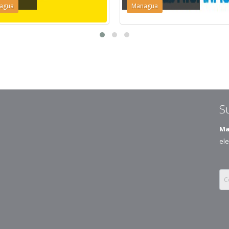
agua
Managua
S
Ma
ele