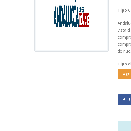
Tipo
C
Andalu
vista d
compro
compro
de nue
Tipo 
Agri
S