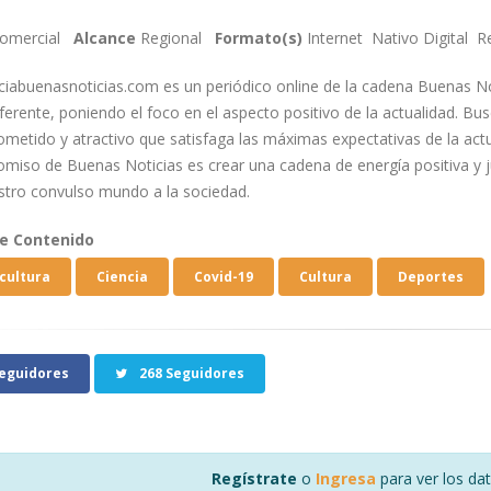
omercial
Alcance
Regional
Formato(s)
Internet
Nativo Digital
R
ciabuenasnoticias.com es un periódico online de la cadena Buenas N
iferente, poniendo el foco en el aspecto positivo de la actualidad. B
metido y atractivo que satisfaga las máximas expectativas de la ac
miso de Buenas Noticias es crear una cadena de energía positiva y j
stro convulso mundo a la sociedad.
de Contenido
cultura
Ciencia
Covid-19
Cultura
Deportes
eguidores
268 Seguidores
Regístrate
o
Ingresa
para ver los da