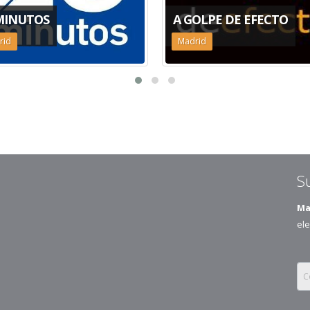
MINUTOS
A GOLPE DE EFECTO
rid
Madrid
S
Ma
ele