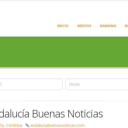
INICIO
MEDIOS
RANKING
N
dalucía Buenas Noticias
ña, Córdoba
andaluciabuenasnoticias.com