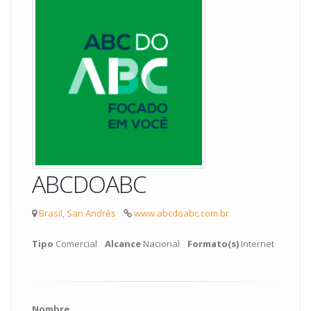
ABCDOABC
Brasil, San Andrés
www.abcdoabc.com.br
Tipo
Comercial
Alcance
Nacional
Formato(s)
Internet
Nombre